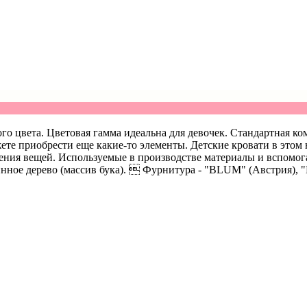
ового цвета. Цветовая гамма идеальна для девочек. Стандартная
те приобрести еще какие-то элементы. Детские кровати в этом н
анения вещей. Используемые в производстве материалы и вспом
ное дерево (массив бука).  Фурнитура - "BLUM" (Австрия), "H